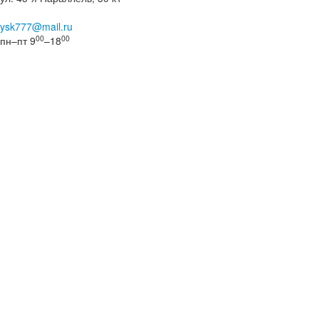
ysk777@mail.ru
00
00
пн–пт 9
–18